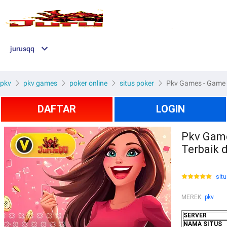
jurusqq
pkv
pkv games
poker online
situs poker
Pkv Games - Game J
DAFTAR
LOGIN
Pkv Game
Terbaik 
situ
MEREK
:
pkv
SERVER
NAMA SITUS